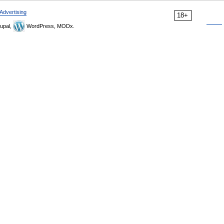
Advertising
18+
upal,
WordPress, MODx.