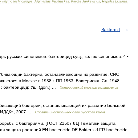
o
valymo
technologijos
.
Algimantas
Paulauskas
,
Karolis
Jankevičius
,
Rapolas
Liužinas
,
Bakteroid
ь русских синонимов. бактерицид сущ., кол во синонимов: 4 •
л. Убивающий бактерии, останавливающий их развитие. СИС
вшегося в Москве в 1938 г. ПП 1963. Бактерисид. Сл. 1948.
: бактерици/д; Уш. (доп.) …
Исторический словарь галлицизмов
– убивающий бактерии, останавливающий их развитие Большой
о «ИДДК», 2007 …
Словарь иностранных слов русского языка
орьбы с бактериями. [ГОСТ 21507 81] Тематики защита
ащита растений EN bactericide DE Bakterizid FR bactéricide