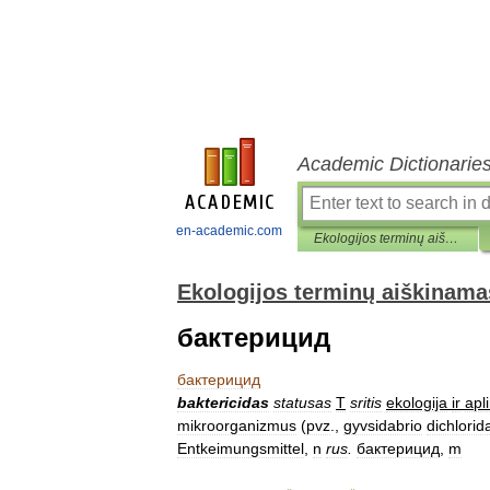
Academic Dictionarie
en-academic.com
Ekologijos terminų aiškinamasis žodynas
Ekologijos terminų aiškinama
бактерицид
бактерицид
baktericidas
statusas
T
sritis
ekologija
ir
apl
mikroorganizmus
(
pvz
.,
gyvsidabrio
dichlorid
Entkeimungsmittel
,
n
rus
.
бактерицид
,
m