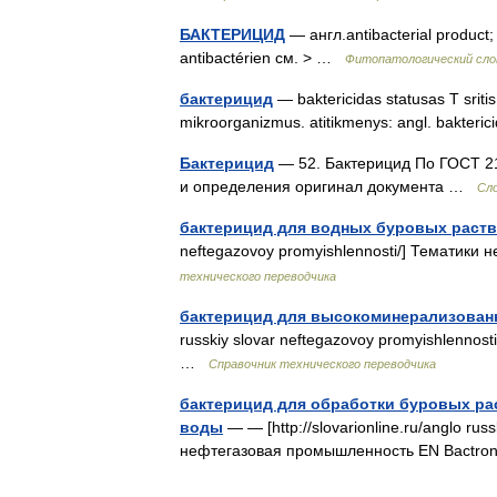
БАКТЕРИЦИД
— англ.antibacterial product;
antibactérien см. > …
Фитопатологический сло
бактерицид
— baktericidas statusas T sritis 
mikroorganizmus. atitikmenys: angl. bakter
Бактерицид
— 52. Бактерицид По ГОСТ 21
и определения оригинал документа …
Сл
бактерицид для водных буровых раст
neftegazovoy promyishlennosti/] Тематик
технического переводчика
бактерицид для высокоминерализован
russkiy slovar neftegazovoy promyishlenno
…
Справочник технического переводчика
бактерицид для обработки буровых ра
воды
— — [http://slovarionline.ru/anglo rus
нефтегазовая промышленность EN Bactr