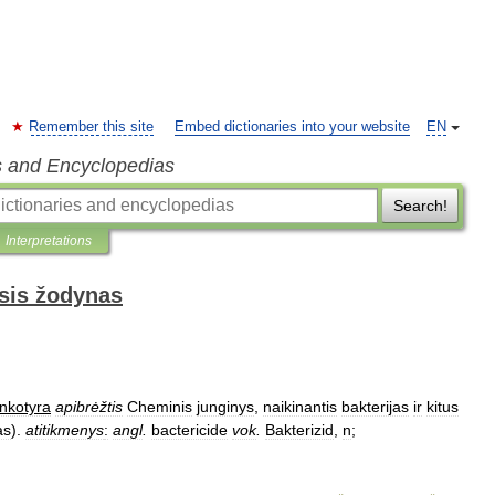
Remember this site
Embed dictionaries into your website
EN
s and Encyclopedias
Search!
Interpretations
sis žodynas
inkotyra
apibrėžtis
Cheminis
junginys
,
naikinantis
bakterijas
ir
kitus
as
).
atitikmenys
:
angl
.
bactericide
vok
.
Bakterizid
,
n
;