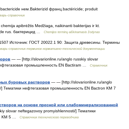
 bactericide нем.Bakterizid франц.bactéricide; produit
варь-справочник
chemija apibrėžtis Medžiaga, naikinanti bakterijas ir kt.
icide rus. бактерицид …
Chemijos terminų aiškinamasis žodynas
507 Источник: ГОСТ 20022.1 90: Защита древесины. Термины
оварь-справочник терминов нормативно-технической документации
воров
— — [http://slovarionline.ru/anglo russkiy slovar
и нефтегазовая промышленность EN Bactiram …
Справочник
ных буровых растворов
— — [http://slovarionline.ru/anglo
sti/] Тематики нефтегазовая промышленность EN Bactron KM 7
створов на основе пресной или слабоминерализованной
skiy slovar neftegazovoy promyishlennosti/] Тематики
on KM 5 …
Справочник технического переводчика