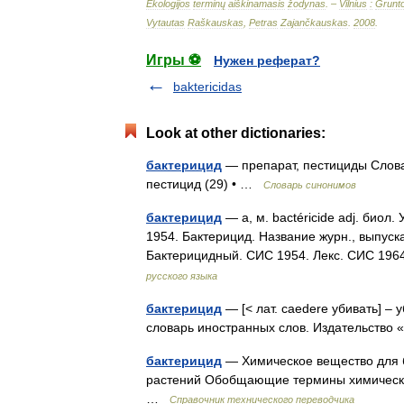
Ekologijos
terminų
aiškinamasis
žodynas
. –
Vilnius
:
Grunt
Vytautas
Raškauskas
,
Petras
Zajančkauskas
.
2008
.
Игры ⚽
Нужен реферат?
baktericidas
Look at other dictionaries:
бактерицид
— препарат, пестициды Словар
пестицид (29) • …
Словарь синонимов
бактерицид
— а, м. bactéricide adj. био
1954. Бактерицид. Название журн., выпуска
Бактерицидный. СИС 1954. Лекс. СИС 1964
русского языка
бактерицид
— [< лат. caedere убивать] 
словарь иностранных слов. Издательств
бактерицид
— Химическое вещество для б
растений Обобщающие термины химическая з
…
Справочник технического переводчика